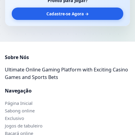
Pronto para jogar?
Cadastre-se Agora →
Sobre Nós
Ultimate Online Gaming Platform with Exciting Casino
Games and Sports Bets
Navegação
Página Inicial
Sabong online
Exclusivo
Jogos de tabuleiro
Bacará online