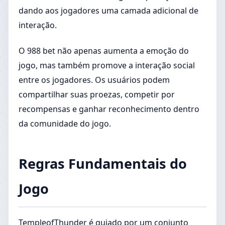
dando aos jogadores uma camada adicional de
interação.
O 988 bet não apenas aumenta a emoção do
jogo, mas também promove a interação social
entre os jogadores. Os usuários podem
compartilhar suas proezas, competir por
recompensas e ganhar reconhecimento dentro
da comunidade do jogo.
Regras Fundamentais do
Jogo
TempleofThunder é guiado por um conjunto