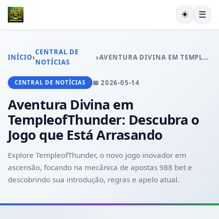
☀️
☰
INÍCIO
SABONG ONLINE
CENTRAL DE
›
›
INÍCIO
AVENTURA DIVINA EM TEMPLEOFTHUNDER: DESCUBRA O JOGO QUE ESTÁ ARRASANDO
EXCLUSIVO
NOTÍCIAS
JOGOS DE TABULEIRO
📅 2026-05-14
CENTRAL DE NOTÍCIAS
BACARÁ ONLINE
SOBRE NÓS
Aventura Divina em
CENTRAL DE NOTÍCIAS
TempleofThunder: Descubra o
Jogo que Está Arrasando
Explore TempleofThunder, o novo jogo inovador em
ascensão, focando na mecânica de apostas 988 bet e
descobrindo sua introdução, regras e apelo atual.