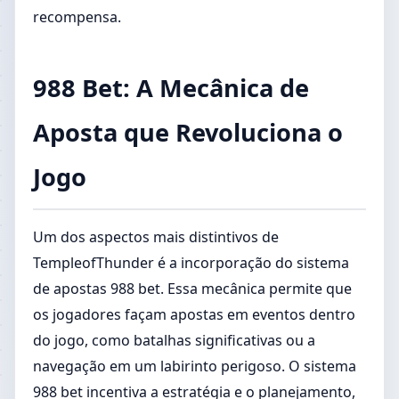
recompensa.
988 Bet: A Mecânica de
Aposta que Revoluciona o
Jogo
Um dos aspectos mais distintivos de
TempleofThunder é a incorporação do sistema
de apostas 988 bet. Essa mecânica permite que
os jogadores façam apostas em eventos dentro
do jogo, como batalhas significativas ou a
navegação em um labirinto perigoso. O sistema
988 bet incentiva a estratégia e o planejamento,