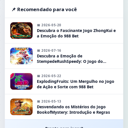
📌 Recomendado para você
📅 2026-05-20
Descubra o Fascinante Jogo ZhongKui e
a Emoção do 988 Bet
📅 2026-07-16
Descubra a Emoção de
StempedeRushSpeedy: O Jogo do
Momento com 988 Bet
📅 2026-05-22
ExplodingFruits: Um Mergulho no Jogo
de Ação e Sorte com 988 Bet
📅 2026-05-13
Desvendando os Mistérios do Jogo
BookofMystery: Introdução e Regras