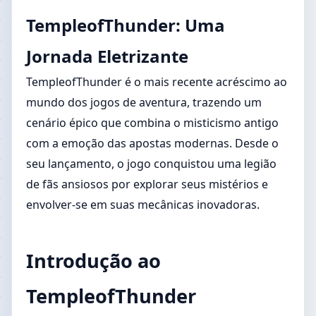
TempleofThunder: Uma
Jornada Eletrizante
TempleofThunder é o mais recente acréscimo ao
mundo dos jogos de aventura, trazendo um
cenário épico que combina o misticismo antigo
com a emoção das apostas modernas. Desde o
seu lançamento, o jogo conquistou uma legião
de fãs ansiosos por explorar seus mistérios e
envolver-se em suas mecânicas inovadoras.
Introdução ao
TempleofThunder