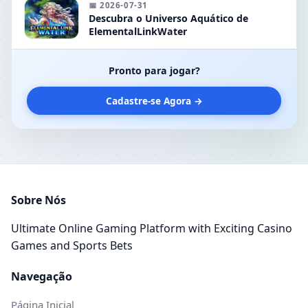
📅 2026-07-31
Descubra o Universo Aquático de
ElementalLinkWater
Pronto para jogar?
Cadastre-se Agora →
Sobre Nós
Ultimate Online Gaming Platform with Exciting Casino
Games and Sports Bets
Navegação
Página Inicial