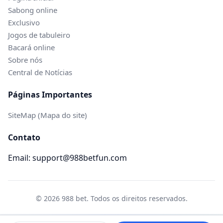
Sabong online
Exclusivo
Jogos de tabuleiro
Bacará online
Sobre nós
Central de Notícias
Páginas Importantes
SiteMap (Mapa do site)
Contato
Email: support@988betfun.com
© 2026 988 bet. Todos os direitos reservados.