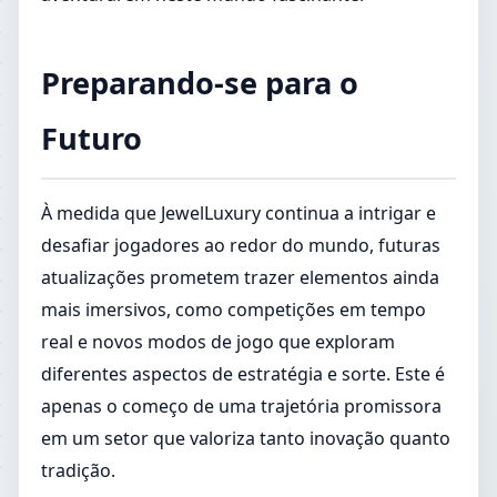
Preparando-se para o
Futuro
À medida que JewelLuxury continua a intrigar e
desafiar jogadores ao redor do mundo, futuras
atualizações prometem trazer elementos ainda
mais imersivos, como competições em tempo
real e novos modos de jogo que exploram
diferentes aspectos de estratégia e sorte. Este é
apenas o começo de uma trajetória promissora
em um setor que valoriza tanto inovação quanto
tradição.