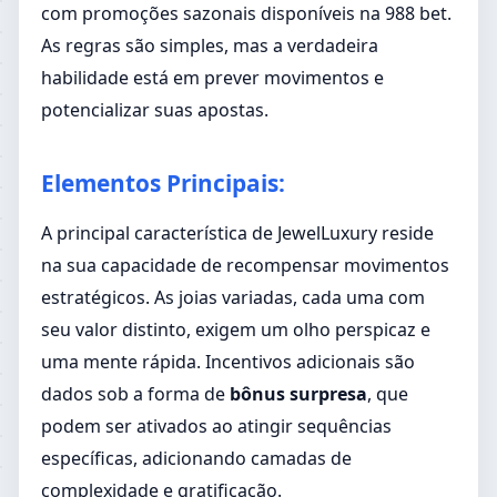
com promoções sazonais disponíveis na 988 bet.
As regras são simples, mas a verdadeira
habilidade está em prever movimentos e
potencializar suas apostas.
Elementos Principais:
A principal característica de JewelLuxury reside
na sua capacidade de recompensar movimentos
estratégicos. As joias variadas, cada uma com
seu valor distinto, exigem um olho perspicaz e
uma mente rápida. Incentivos adicionais são
dados sob a forma de
bônus surpresa
, que
podem ser ativados ao atingir sequências
específicas, adicionando camadas de
complexidade e gratificação.