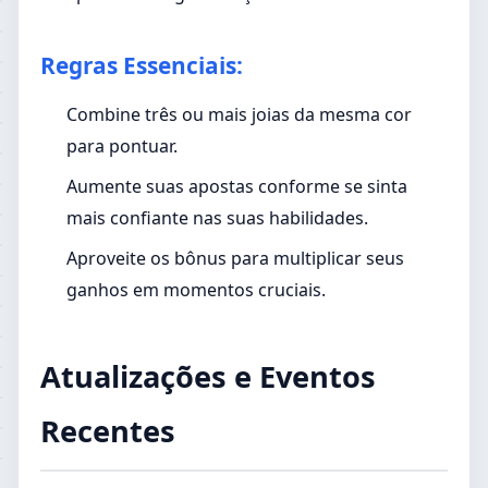
Regras Essenciais:
Combine três ou mais joias da mesma cor
para pontuar.
Aumente suas apostas conforme se sinta
mais confiante nas suas habilidades.
Aproveite os bônus para multiplicar seus
ganhos em momentos cruciais.
Atualizações e Eventos
Recentes