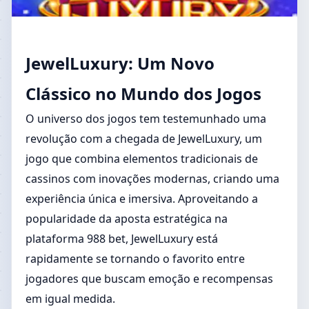
JewelLuxury: Um Novo
Clássico no Mundo dos Jogos
O universo dos jogos tem testemunhado uma
revolução com a chegada de JewelLuxury, um
jogo que combina elementos tradicionais de
cassinos com inovações modernas, criando uma
experiência única e imersiva. Aproveitando a
popularidade da aposta estratégica na
plataforma 988 bet, JewelLuxury está
rapidamente se tornando o favorito entre
jogadores que buscam emoção e recompensas
em igual medida.